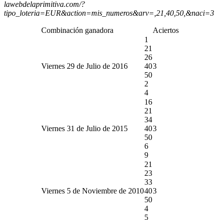
lawebdelaprimitiva.com/?
tipo_loteria=EUR&action=mis_numeros&arv=,21,40,50,&naci=3
Combinación ganadora
Aciertos
1
21
26
Viernes 29 de Julio de 2016
40
3
50
2
4
16
21
34
Viernes 31 de Julio de 2015
40
3
50
6
9
21
23
33
Viernes 5 de Noviembre de 2010
40
3
50
4
5