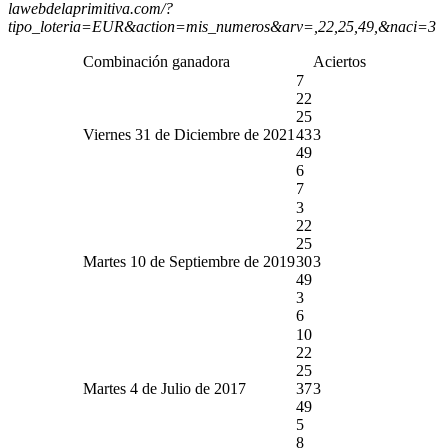
lawebdelaprimitiva.com/?
tipo_loteria=EUR&action=mis_numeros&arv=,22,25,49,&naci=3
Combinación ganadora
Aciertos
7
22
25
Viernes 31 de Diciembre de 2021
43
3
49
6
7
3
22
25
Martes 10 de Septiembre de 2019
30
3
49
3
6
10
22
25
Martes 4 de Julio de 2017
37
3
49
5
8