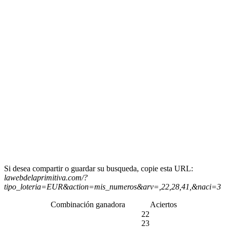
Si desea compartir o guardar su busqueda, copie esta URL:
lawebdelaprimitiva.com/?
tipo_loteria=EUR&action=mis_numeros&arv=,22,28,41,&naci=3
Combinación ganadora
Aciertos
22
23