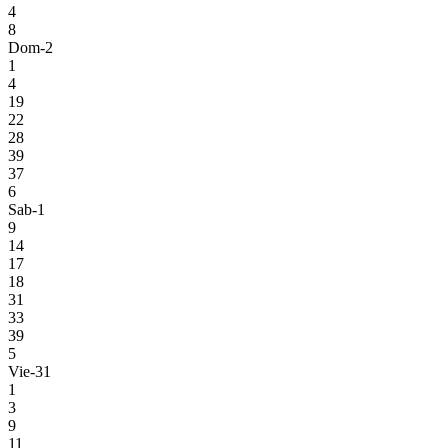
4
8
Dom-2
1
4
19
22
28
39
37
6
Sab-1
9
14
17
18
31
33
39
5
Vie-31
1
3
9
11