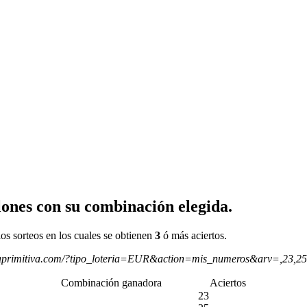
ones con su combinación elegida.
os sorteos en los cuales se obtienen
3
ó más aciertos.
aprimitiva.com/?tipo_loteria=EUR&action=mis_numeros&arv=,23,2
Combinación ganadora
Aciertos
23