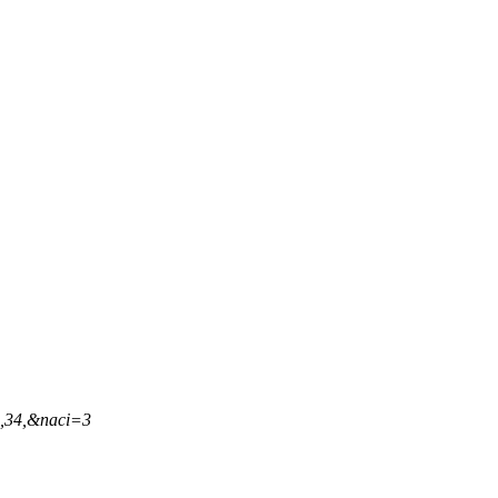
5,34,&naci=3