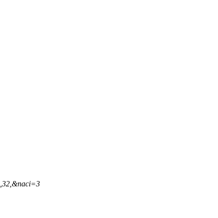
6,32,&naci=3