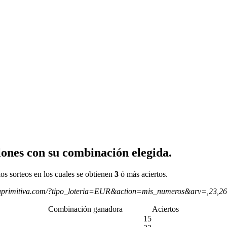
ones con su combinación elegida.
os sorteos en los cuales se obtienen
3
ó más aciertos.
aprimitiva.com/?tipo_loteria=EUR&action=mis_numeros&arv=,23,2
Combinación ganadora
Aciertos
15