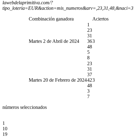
lawebdelaprimitiva.com/?
tipo_loteria=EUR&action=mis_numeros&arv=,23,31,48,&naci=3
Combinación ganadora
Aciertos
1
23
31
Martes 2 de Abril de 2024
36
3
48
5
8
23
31
37
Martes 20 de Febrero de 2024
42
3
48
3
7
números seleccionados
1
10
19