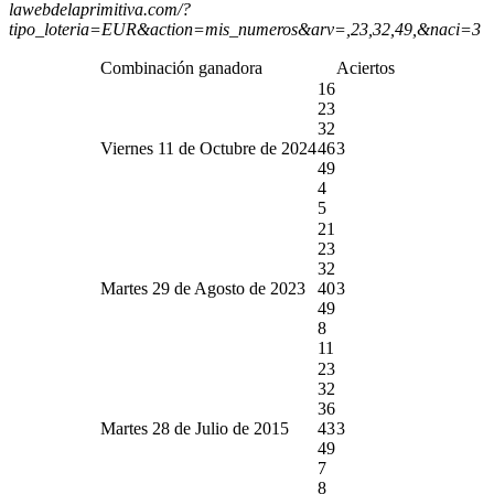
lawebdelaprimitiva.com/?
tipo_loteria=EUR&action=mis_numeros&arv=,23,32,49,&naci=3
Combinación ganadora
Aciertos
16
23
32
Viernes 11 de Octubre de 2024
46
3
49
4
5
21
23
32
Martes 29 de Agosto de 2023
40
3
49
8
11
23
32
36
Martes 28 de Julio de 2015
43
3
49
7
8