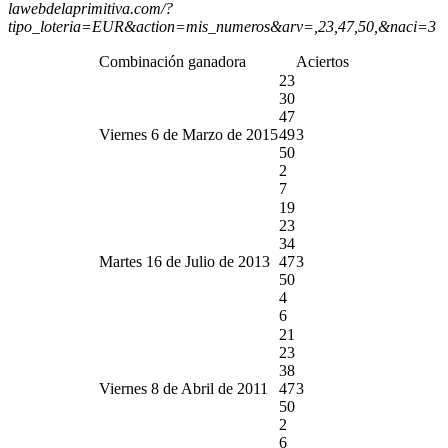
lawebdelaprimitiva.com/?
tipo_loteria=EUR&action=mis_numeros&arv=,23,47,50,&naci=3
Combinación ganadora
Aciertos
23
30
47
Viernes 6 de Marzo de 2015
49
3
50
2
7
19
23
34
Martes 16 de Julio de 2013
47
3
50
4
6
21
23
38
Viernes 8 de Abril de 2011
47
3
50
2
6