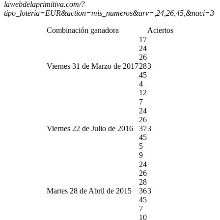
lawebdelaprimitiva.com/?
tipo_loteria=EUR&action=mis_numeros&arv=,24,26,45,&naci=3
Combinación ganadora
Aciertos
17
24
26
Viernes 31 de Marzo de 2017
28
3
45
4
12
7
24
26
Viernes 22 de Julio de 2016
37
3
45
5
9
24
26
28
Martes 28 de Abril de 2015
36
3
45
7
10