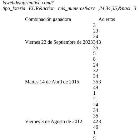
lawebdelaprimitiva.com/?
tipo_loteria=EUR&action=mis_numeros&arv=,24,34,35,&naci=3
Combinación ganadora
Aciertos
3
23
24
Viernes 22 de Septiembre de 2023
34
3
35
5
8
24
32
34
Martes 14 de Abril de 2015
35
3
49
1
2
24
34
35
Viernes 3 de Agosto de 2012
42
3
46
1
5