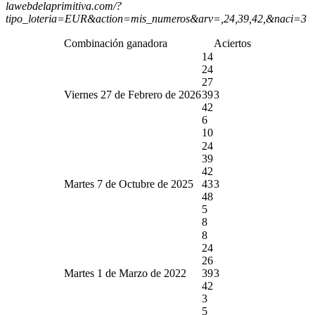
lawebdelaprimitiva.com/?
tipo_loteria=EUR&action=mis_numeros&arv=,24,39,42,&naci=3
Combinación ganadora
Aciertos
14
24
27
Viernes 27 de Febrero de 2026
39
3
42
6
10
24
39
42
Martes 7 de Octubre de 2025
43
3
48
5
8
8
24
26
Martes 1 de Marzo de 2022
39
3
42
3
5