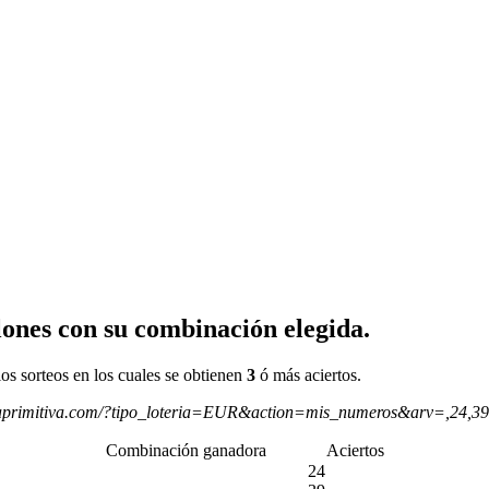
ones con su combinación elegida.
os sorteos en los cuales se obtienen
3
ó más aciertos.
aprimitiva.com/?tipo_loteria=EUR&action=mis_numeros&arv=,24,3
Combinación ganadora
Aciertos
24