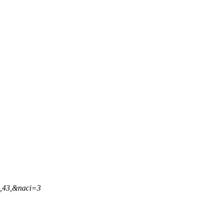
9,43,&naci=3