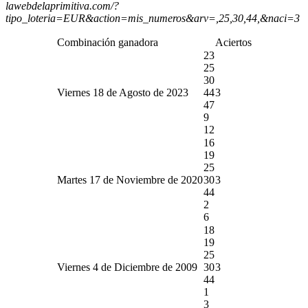
lawebdelaprimitiva.com/?
tipo_loteria=EUR&action=mis_numeros&arv=,25,30,44,&naci=3
Combinación ganadora
Aciertos
23
25
30
Viernes 18 de Agosto de 2023
44
3
47
9
12
16
19
25
Martes 17 de Noviembre de 2020
30
3
44
2
6
18
19
25
Viernes 4 de Diciembre de 2009
30
3
44
1
3