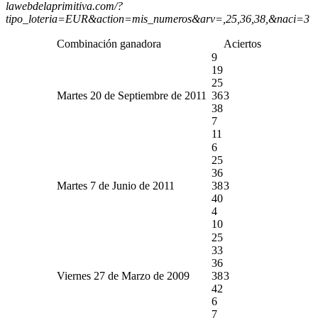
lawebdelaprimitiva.com/?
tipo_loteria=EUR&action=mis_numeros&arv=,25,36,38,&naci=3
Combinación ganadora
Aciertos
9
19
25
Martes 20 de Septiembre de 2011
36
3
38
7
11
6
25
36
Martes 7 de Junio de 2011
38
3
40
4
10
25
33
36
Viernes 27 de Marzo de 2009
38
3
42
6
7