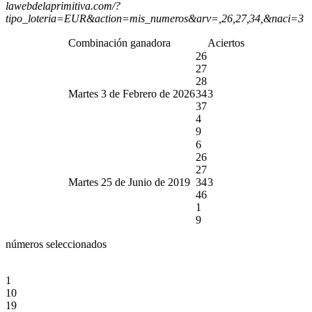
lawebdelaprimitiva.com/?
tipo_loteria=EUR&action=mis_numeros&arv=,26,27,34,&naci=3
Combinación ganadora
Aciertos
26
27
28
Martes 3 de Febrero de 2026
34
3
37
4
9
6
26
27
Martes 25 de Junio de 2019
34
3
46
1
9
números seleccionados
1
10
19