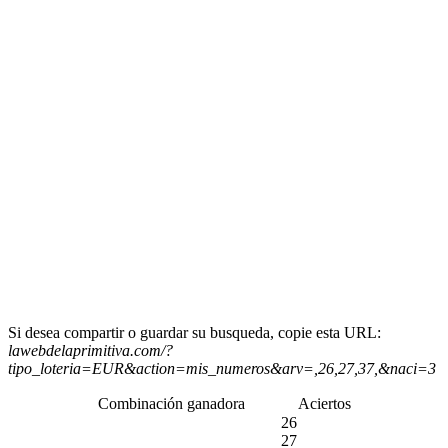
Si desea compartir o guardar su busqueda, copie esta URL:
lawebdelaprimitiva.com/?
tipo_loteria=EUR&action=mis_numeros&arv=,26,27,37,&naci=3
Combinación ganadora
Aciertos
26
27