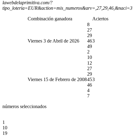
lawebdelaprimitiva.com/?
tipo_loteria=EUR&action=mis_numeros&arv=,27,29,46,&naci=3
Combinación ganadora
Aciertos
8
27
29
Viernes 3 de Abril de 2026
46
3
49
2
10
12
27
29
Viernes 15 de Febrero de 2008
45
3
46
4
7
números seleccionados
1
10
19