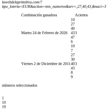
lawebdelaprimitiva.com/?
tipo_loteria=EUR&action=mis_numeros&arv=,27,40,43,&naci=3
Combinación ganadora
Aciertos
10
27
40
Martes 24 de Febrero de 2026
43
3
47
6
10
7
27
30
Viernes 2 de Diciembre de 2011
40
3
43
8
9
números seleccionados
1
10
19