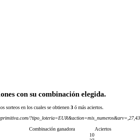
ones con su combinación elegida.
os sorteos en los cuales se obtienen
3
ó más aciertos.
aprimitiva.com/?tipo_loteria=EUR&action=mis_numeros&arv=,27,4
Combinación ganadora
Aciertos
10