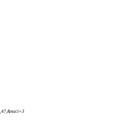
3,47,&naci=3