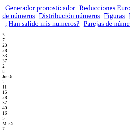
Generador pronosticador
Reducciones Euro
de números
Distribución números
Figuras
¿Han salido mis numeros?
Parejas de núme
5
7
23
28
33
37
2
8
Jue-6
2
11
15
28
37
40
16
5
Mie-5
7