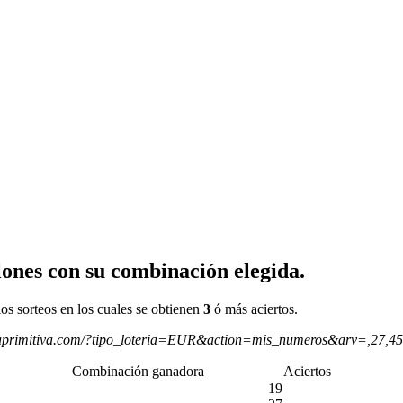
ones con su combinación elegida.
os sorteos en los cuales se obtienen
3
ó más aciertos.
aprimitiva.com/?tipo_loteria=EUR&action=mis_numeros&arv=,27,4
Combinación ganadora
Aciertos
19