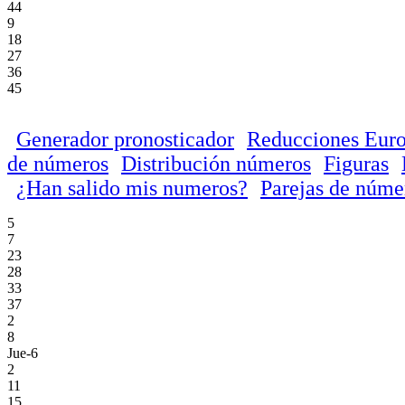
44
9
18
27
36
45
Generador pronosticador
Reducciones Euro
de números
Distribución números
Figuras
¿Han salido mis numeros?
Parejas de núme
5
7
23
28
33
37
2
8
Jue-6
2
11
15