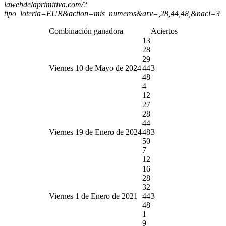
lawebdelaprimitiva.com/?
tipo_loteria=EUR&action=mis_numeros&arv=,28,44,48,&naci=3
Combinación ganadora
Aciertos
13
28
29
Viernes 10 de Mayo de 2024
44
3
48
4
12
27
28
44
Viernes 19 de Enero de 2024
48
3
50
7
12
16
28
32
Viernes 1 de Enero de 2021
44
3
48
1
9