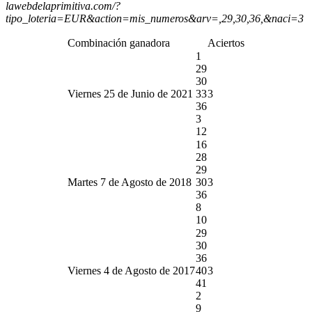
lawebdelaprimitiva.com/?
tipo_loteria=EUR&action=mis_numeros&arv=,29,30,36,&naci=3
Combinación ganadora
Aciertos
1
29
30
Viernes 25 de Junio de 2021
33
3
36
3
12
16
28
29
Martes 7 de Agosto de 2018
30
3
36
8
10
29
30
36
Viernes 4 de Agosto de 2017
40
3
41
2
9