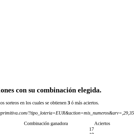
ones con su combinación elegida.
os sorteos en los cuales se obtienen
3
ó más aciertos.
aprimitiva.com/?tipo_loteria=EUR&action=mis_numeros&arv=,29,3
Combinación ganadora
Aciertos
17