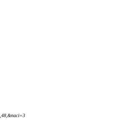
5,48,&naci=3