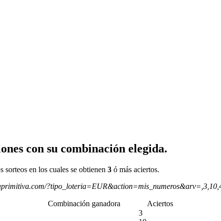
ones con su combinación elegida.
s sorteos en los cuales se obtienen
3
ó más aciertos.
aprimitiva.com/?tipo_loteria=EUR&action=mis_numeros&arv=,3,10
Combinación ganadora
Aciertos
3