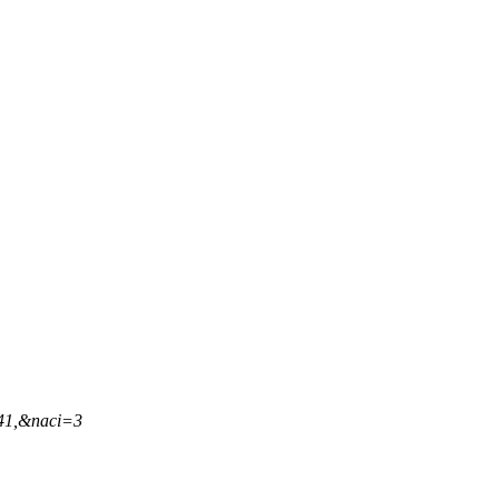
,41,&naci=3