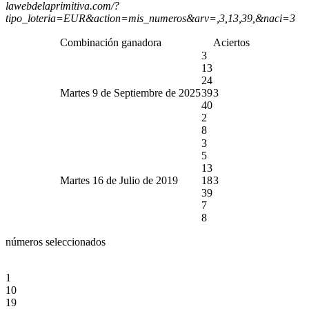
lawebdelaprimitiva.com/?
tipo_loteria=EUR&action=mis_numeros&arv=,3,13,39,&naci=3
Combinación ganadora
Aciertos
3
13
24
Martes 9 de Septiembre de 2025
39
3
40
2
8
3
5
13
Martes 16 de Julio de 2019
18
3
39
7
8
números seleccionados
1
10
19