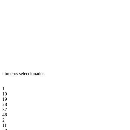
números seleccionados
1
10
19
28
37
46
2
11