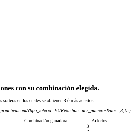
ones con su combinación elegida.
s sorteos en los cuales se obtienen
3
ó más aciertos.
aprimitiva.com/?tipo_loteria=EUR&action=mis_numeros&arv=,3,15
Combinación ganadora
Aciertos
3