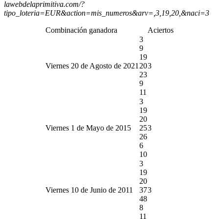
lawebdelaprimitiva.com/?
tipo_loteria=EUR&action=mis_numeros&arv=,3,19,20,&naci=3
Combinación ganadora
Aciertos
3
9
19
Viernes 20 de Agosto de 2021
20
3
23
9
11
3
19
20
Viernes 1 de Mayo de 2015
25
3
26
6
10
3
19
20
Viernes 10 de Junio de 2011
37
3
48
8
11