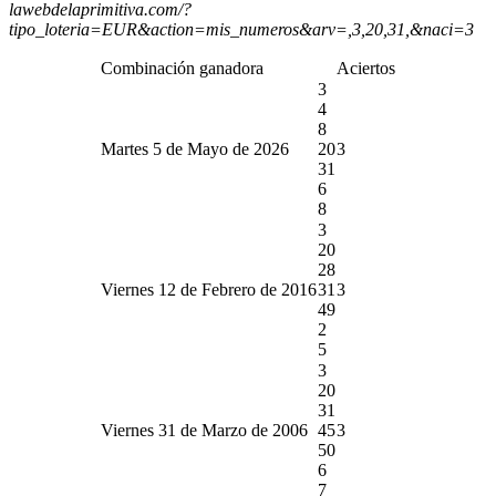
lawebdelaprimitiva.com/?
tipo_loteria=EUR&action=mis_numeros&arv=,3,20,31,&naci=3
Combinación ganadora
Aciertos
3
4
8
Martes 5 de Mayo de 2026
20
3
31
6
8
3
20
28
Viernes 12 de Febrero de 2016
31
3
49
2
5
3
20
31
Viernes 31 de Marzo de 2006
45
3
50
6
7