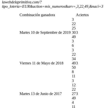
lawebdelaprimitiva.com/?
tipo_loteria=EUR&action=mis_numeros&arv=,3,22,49,&naci=3
Combinación ganadora
Aciertos
3
22
25
Martes 10 de Septiembre de 2019
30
3
49
3
6
3
22
34
Viernes 11 de Mayo de 2018
49
3
50
8
11
3
12
22
Martes 13 de Junio de 2017
27
3
49
4
11