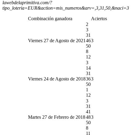
lawebdelaprimitiva.com/?
tipo_loteria=EUR&action=mis_numeros&arv=,3,31,50,&naci=3
Combinación ganadora
Aciertos
2
3
31
Viernes 27 de Agosto de 2021
46
3
50
8
12
3
14
31
Viernes 24 de Agosto de 2018
36
3
50
1
12
3
31
41
Martes 27 de Febrero de 2018
48
3
50
8
11