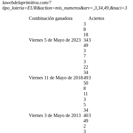
lawebdelaprimitiva.com/?
tipo_loteria=EUR&action=mis_numeros&arv=,3,34,49,&naci=3
Combinación ganadora
Aciertos
3
8
18
Viernes 5 de Mayo de 2023
34
3
49
3
7
3
22
34
Viernes 11 de Mayo de 2018
49
3
50
8
11
3
5
34
Viernes 3 de Mayo de 2013
40
3
49
2
3