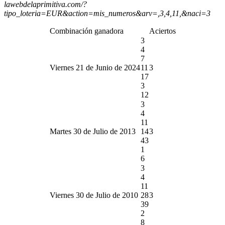
lawebdelaprimitiva.com/?
tipo_loteria=EUR&action=mis_numeros&arv=,3,4,11,&naci=3
Combinación ganadora
Aciertos
3
4
7
Viernes 21 de Junio de 2024
11
3
17
3
12
3
4
11
Martes 30 de Julio de 2013
14
3
43
1
6
3
4
11
Viernes 30 de Julio de 2010
28
3
39
2
8