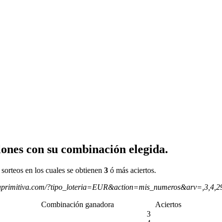
ones con su combinación elegida.
 sorteos en los cuales se obtienen
3
ó más aciertos.
aprimitiva.com/?tipo_loteria=EUR&action=mis_numeros&arv=,3,4,
Combinación ganadora
Aciertos
3