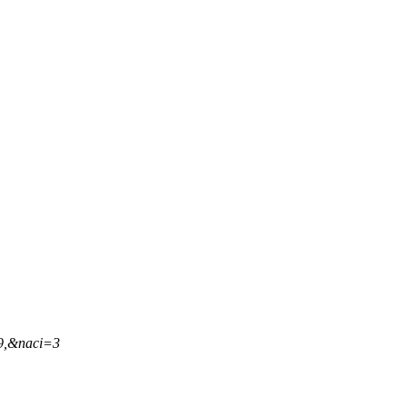
29,&naci=3