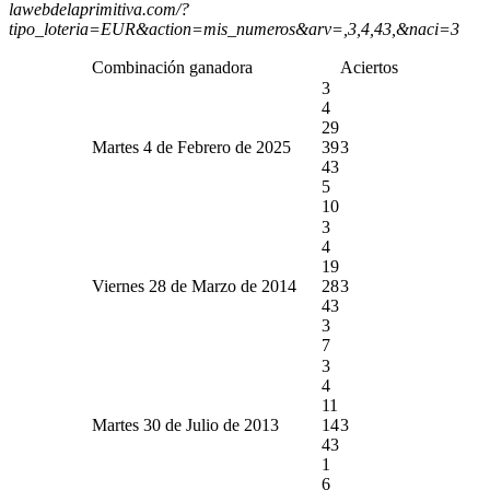
lawebdelaprimitiva.com/?
tipo_loteria=EUR&action=mis_numeros&arv=,3,4,43,&naci=3
Combinación ganadora
Aciertos
3
4
29
Martes 4 de Febrero de 2025
39
3
43
5
10
3
4
19
Viernes 28 de Marzo de 2014
28
3
43
3
7
3
4
11
Martes 30 de Julio de 2013
14
3
43
1
6