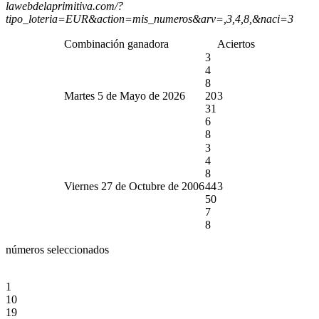
lawebdelaprimitiva.com/?
tipo_loteria=EUR&action=mis_numeros&arv=,3,4,8,&naci=3
Combinación ganadora
Aciertos
3
4
8
Martes 5 de Mayo de 2026
20
3
31
6
8
3
4
8
Viernes 27 de Octubre de 2006
44
3
50
7
8
números seleccionados
1
10
19