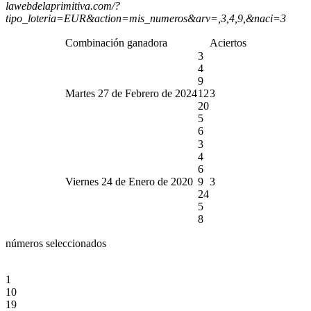
lawebdelaprimitiva.com/?
tipo_loteria=EUR&action=mis_numeros&arv=,3,4,9,&naci=3
Combinación ganadora
Aciertos
3
4
9
Martes 27 de Febrero de 2024
12
3
20
5
6
3
4
6
Viernes 24 de Enero de 2020
9
3
24
5
8
números seleccionados
1
10
19