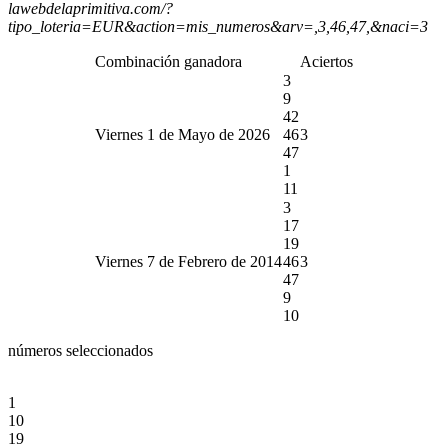
lawebdelaprimitiva.com/?
tipo_loteria=EUR&action=mis_numeros&arv=,3,46,47,&naci=3
Combinación ganadora
Aciertos
3
9
42
Viernes 1 de Mayo de 2026
46
3
47
1
11
3
17
19
Viernes 7 de Febrero de 2014
46
3
47
9
10
números seleccionados
1
10
19