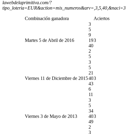
lawebdelaprimitiva.com/?
tipo_loteria=EUR&action=mis_numeros&arv=,3,5,40,&naci=3
Combinación ganadora
Aciertos
3
5
9
Martes 5 de Abril de 2016
19
3
40
2
5
3
5
21
Viernes 11 de Diciembre de 2015
40
3
43
6
11
3
5
34
Viernes 3 de Mayo de 2013
40
3
49
2
3