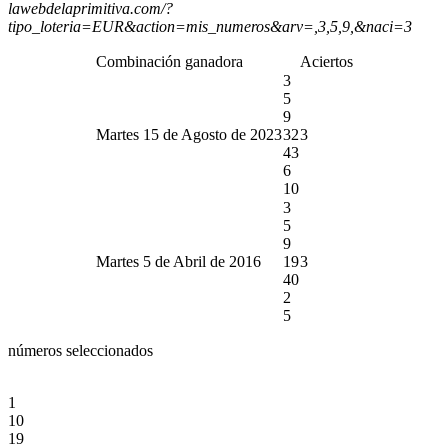
lawebdelaprimitiva.com/?
tipo_loteria=EUR&action=mis_numeros&arv=,3,5,9,&naci=3
Combinación ganadora
Aciertos
3
5
9
Martes 15 de Agosto de 2023
32
3
43
6
10
3
5
9
Martes 5 de Abril de 2016
19
3
40
2
5
números seleccionados
1
10
19