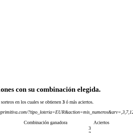
ones con su combinación elegida.
 sorteos en los cuales se obtienen
3
ó más aciertos.
aprimitiva.com/?tipo_loteria=EUR&action=mis_numeros&arv=,3,7,
Combinación ganadora
Aciertos
3