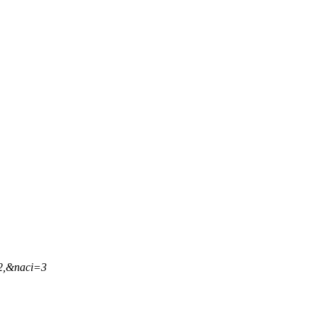
12,&naci=3