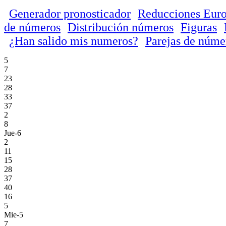
Generador pronosticador
Reducciones Euro
de números
Distribución números
Figuras
¿Han salido mis numeros?
Parejas de núme
5
7
23
28
33
37
2
8
Jue-6
2
11
15
28
37
40
16
5
Mie-5
7