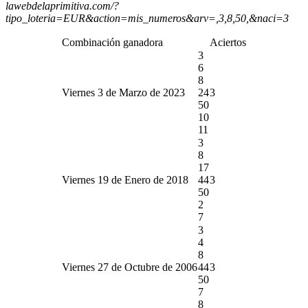
lawebdelaprimitiva.com/?
tipo_loteria=EUR&action=mis_numeros&arv=,3,8,50,&naci=3
Combinación ganadora
Aciertos
3
6
8
Viernes 3 de Marzo de 2023
24
3
50
10
11
3
8
17
Viernes 19 de Enero de 2018
44
3
50
2
7
3
4
8
Viernes 27 de Octubre de 2006
44
3
50
7
8