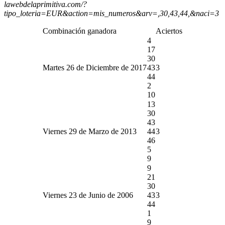
lawebdelaprimitiva.com/?
tipo_loteria=EUR&action=mis_numeros&arv=,30,43,44,&naci=3
Combinación ganadora
Aciertos
4
17
30
Martes 26 de Diciembre de 2017
43
3
44
2
10
13
30
43
Viernes 29 de Marzo de 2013
44
3
46
5
9
9
21
30
Viernes 23 de Junio de 2006
43
3
44
1
9