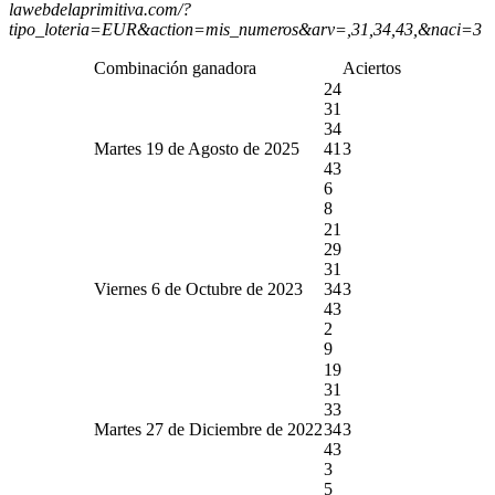
lawebdelaprimitiva.com/?
tipo_loteria=EUR&action=mis_numeros&arv=,31,34,43,&naci=3
Combinación ganadora
Aciertos
24
31
34
Martes 19 de Agosto de 2025
41
3
43
6
8
21
29
31
Viernes 6 de Octubre de 2023
34
3
43
2
9
19
31
33
Martes 27 de Diciembre de 2022
34
3
43
3
5