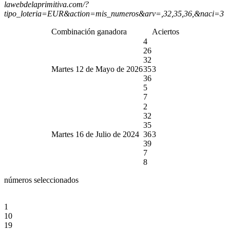
lawebdelaprimitiva.com/?
tipo_loteria=EUR&action=mis_numeros&arv=,32,35,36,&naci=3
Combinación ganadora
Aciertos
4
26
32
Martes 12 de Mayo de 2026
35
3
36
5
7
2
32
35
Martes 16 de Julio de 2024
36
3
39
7
8
números seleccionados
1
10
19