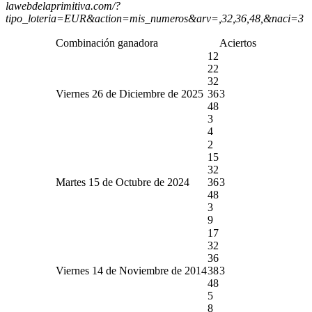
lawebdelaprimitiva.com/?
tipo_loteria=EUR&action=mis_numeros&arv=,32,36,48,&naci=3
Combinación ganadora
Aciertos
12
22
32
Viernes 26 de Diciembre de 2025
36
3
48
3
4
2
15
32
Martes 15 de Octubre de 2024
36
3
48
3
9
17
32
36
Viernes 14 de Noviembre de 2014
38
3
48
5
8