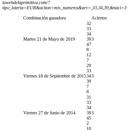
lawebdelaprimitiva.com/?
tipo_loteria=EUR&action=mis_numeros&arv=,33,34,39,&naci=3
Combinación ganadora
Aciertos
32
33
34
Martes 21 de Mayo de 2019
39
3
47
8
12
7
29
33
Viernes 18 de Septiembre de 2015
34
3
39
7
8
31
33
34
Viernes 27 de Junio de 2014
39
3
45
2
10