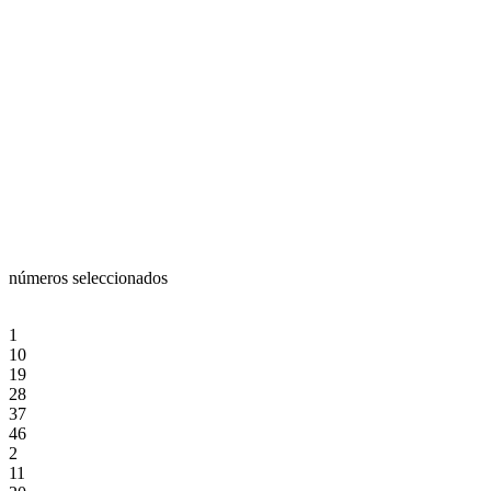
números seleccionados
1
10
19
28
37
46
2
11