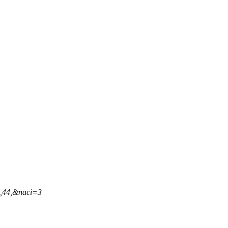
8,44,&naci=3