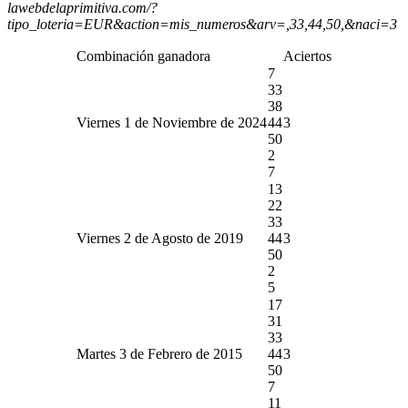
lawebdelaprimitiva.com/?
tipo_loteria=EUR&action=mis_numeros&arv=,33,44,50,&naci=3
Combinación ganadora
Aciertos
7
33
38
Viernes 1 de Noviembre de 2024
44
3
50
2
7
13
22
33
Viernes 2 de Agosto de 2019
44
3
50
2
5
17
31
33
Martes 3 de Febrero de 2015
44
3
50
7
11