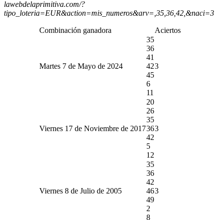
lawebdelaprimitiva.com/?
tipo_loteria=EUR&action=mis_numeros&arv=,35,36,42,&naci=3
Combinación ganadora
Aciertos
35
36
41
Martes 7 de Mayo de 2024
42
3
45
6
11
20
26
35
Viernes 17 de Noviembre de 2017
36
3
42
5
12
35
36
42
Viernes 8 de Julio de 2005
46
3
49
2
8