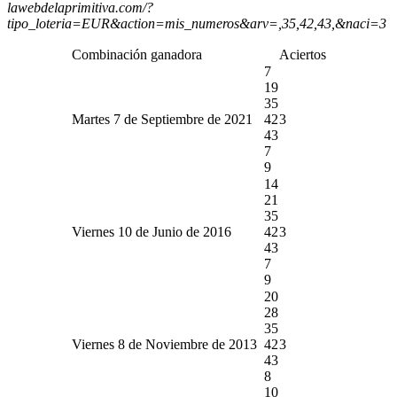
lawebdelaprimitiva.com/?
tipo_loteria=EUR&action=mis_numeros&arv=,35,42,43,&naci=3
Combinación ganadora
Aciertos
7
19
35
Martes 7 de Septiembre de 2021
42
3
43
7
9
14
21
35
Viernes 10 de Junio de 2016
42
3
43
7
9
20
28
35
Viernes 8 de Noviembre de 2013
42
3
43
8
10